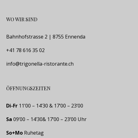
WO WIR SIND
Bahnhofstrasse 2 | 8755 Ennenda
+41 78 616 35 02
info@trigonella-ristorante.ch
ÖFFNUNGSZEITEN
Di-Fr
11’00 – 14’30 & 17’00 – 23’00
Sa
09’00 – 14’30& 17’00 – 23’00 Uhr
So+Mo
Ruhetag